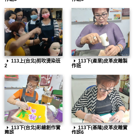
113上(台北)剪吹燙染班
113下(產業)皮革皮雕製
2
作班
113下(台北)彩繪創作實
113下(基隆)皮革皮雕實
務班
作班6