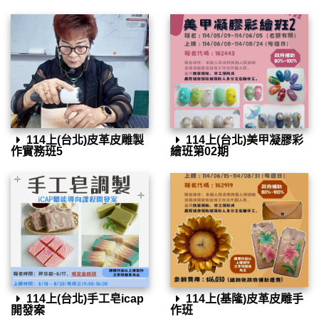
114上(台北)皮革皮雕製
114上(台北)美甲凝膠彩
作實務班5
繪班第02期
114上(台北)手工皂icap
114上(基隆)皮革皮雕手
開發案
作班