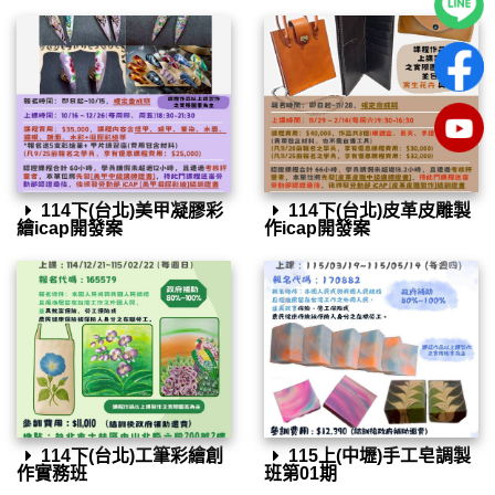
114下(台北)美甲凝膠彩
114下(台北)皮革皮雕製
繪icap開發案
作icap開發案
114下(台北)工筆彩繪創
115上(中壢)手工皂調製
作實務班
班第01期