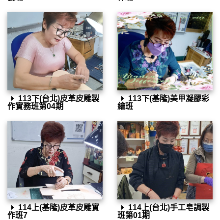
113下(台北)皮革皮雕製
113下(基隆)美甲凝膠彩
作實務班第04期
繪班
114上(基隆)皮革皮雕實
114上(台北)手工皂調製
作班7
班第01期