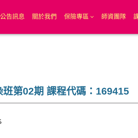
公告訊息
關於我們
保險專區
師資團隊
染班第02期 課程代碼：169415
5