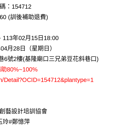
：154712
60 (訓後補助退費)
 113年02月15日18:00
年04月28日（星期日）
巷6號2樓(基隆廟口三兄弟豆花斜巷口)
80%~100%
rch/Detail?OCID=154712&plantype=1
灣創藝設計培訓協會
蔡玉玲#鄭憶萍