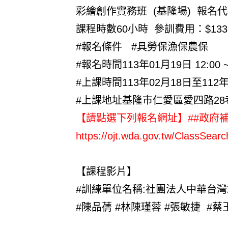
彩繪創作實務班 (基隆場) 報名代碼
課程時數60小時 參訓費用：$133
#報名條件 #具勞保漁保農保
#報名時間113年01月19日 12:00 ~
#上課時間113年02月18日至112
#上課地址基隆市仁愛區愛四路28
【請點選下列報名網址】##政府補助
https://ojt.wda.gov.tw/ClassSea
【課程影片】
#訓練單位名稱:社團法人中華台
#陳品蒨 #林陳瑾蓉 #張敏捷 #