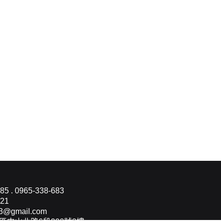
85 . 0965-338-683
421
3@gmail.com