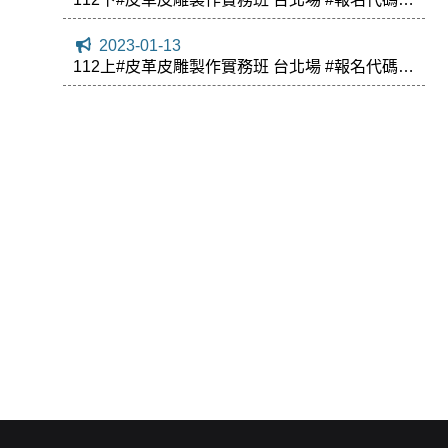
151519
2023-01-13
112上#皮革皮雕製作實務班 台北場 #報名代碼
147941